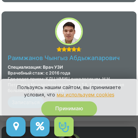
Раимжанов Чынгыз Абдыжапарович
Специализация: Врач УЗИ
Врачебный стаж: с 2016 года
Где ведет прием: КДЦ НМИЦ онкологии им. Н.Н.
Петрова в Моравском переулке д 5А, Елизаветинская
Пользуясь нашим сайтом, вы принимаете
больница на Вавиловых 14
условия, что
мы используем cookies
Записаться
Принимаю