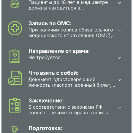
Пациенты до 18 лет в мед.центре
должны находиться в
сопровождении родителя или
полномочного представителя.
Запись по ОМС:
При наличии полиса обязательного
медицинского страхования (ОМС),
каждый гражданин в РФ имеет
право на прохождение
Направление от врача:
обследования бесплатно. Для этого
Не требуется.
необходимо записаться на
диагностику в государственную
поликлинику или больницу любым
Что взять с собой:
из перечисленных способов: в
Документ, удостоверяющий
регистратуре поликлиники, с
личность (паспорт, военный билет,
помощью специального терминала,
свидетельство о рождении или
который находится в поликлиники,
водительские права);
по единому телефону для записи
Заключение:
несовершеннолетние дети (до 18
по Вашему району, электронная
В соответствии с законами РФ
лет) должны прийти на
запись через сайт Госуслуги.
сонолог не имеют права ставить
исследование в сопровождении
диагноз, назначать или
уполномоченных представителей
корректировать лечение,
(родители, опекуны: любые выписки
Подготовка:
рекомендовать хирургические
из медицинских карт, заключения