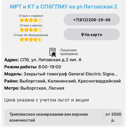
МРТ и КТ в СПбГПМУ на ул Литовская 2
Отзыв о сервисе
+7(812)209-29-49
Отзыв о врачах
На карте
Отзыв об оборудовании
Лицензия
проверена
Адрес:
СПб, ул. Литовская д.2 лит. А
Режим работы:
8:00-19:00
Модель:
Закрытый томограф General Electric Signa
HDx 1.5 Тесла, Philips Ingenia 1.5 Тесла, КТ Philips
Район:
Выборгский, Калининский, Красногвардейский
Ingenuity 128 срезов, УЗИ
Метро:
Выборгская, Лесная
Цена указана с учетом льгот и акции
Триплексное сканирование вен верхних
от 3500
конечностей
p.