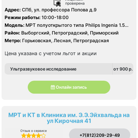
проверена
Адрес:
СПб, ул. профессора Попова д.9
Режим работы:
10:00-18:00
Модель:
МРТ полуоткрытого типа Philips Ingenia 1.5
Тесла, КТ Philips Ingenuity 128 срезов
Район:
Выборгский, Петроградский, Приморский
Метро:
Горьковская, Лесная, Петроградская
Цена указана с учетом льгот и акции
Ультразвуковое исследование
от 900 p.
Онлайн запись
МРТ и КТ в Клиника им. Э.Э.Эйхвальда на
ул Кирочная 41
Отзыв о сервисе
+7(812)209-29-49