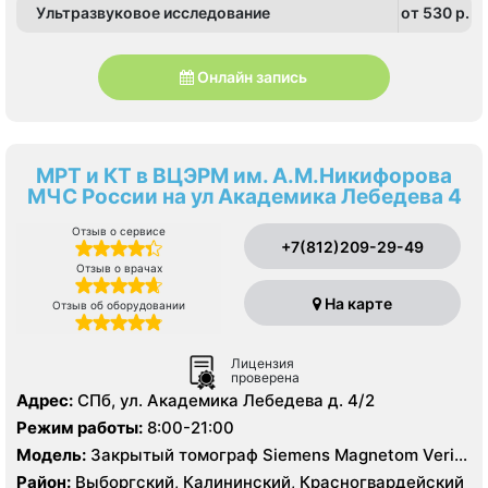
Ультразвуковое исследование
от 530 p.
Онлайн запись
МРТ и КТ в ВЦЭРМ им. А.М.Никифорова
МЧС России на ул Академика Лебедева 4
Отзыв о сервисе
+7(812)209-29-49
Отзыв о врачах
На карте
Отзыв об оборудовании
Лицензия
проверена
Адрес:
СПб, ул. Академика Лебедева д. 4/2
Режим работы:
8:00-21:00
Модель:
Закрытый томограф Siemens Magnetom Verio
3.0 Тесла, КТ Siemens Somatom Definition 64 среза
Район:
Выборгский, Калининский, Красногвардейский