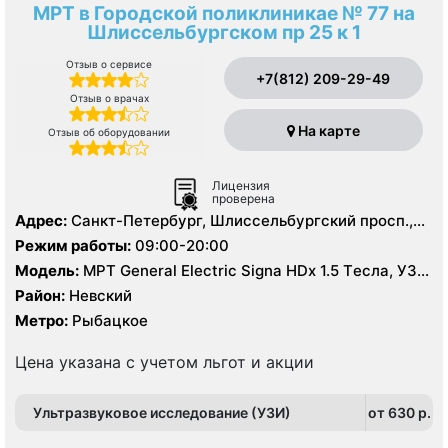
МРТ в Городской поликлиникае № 77 на
Шлиссельбургском пр 25 к 1
Отзыв о сервисе
+7(812) 209-29-49
Отзыв о врачах
На карте
Отзыв об оборудовании
Лицензия
проверена
Адрес:
Санкт-Петербург, Шлиссельбургский просп.,
25, корп. 1
Режим работы:
09:00-20:00
Модель:
МРТ General Electric Signa HDх 1.5 Tесла, УЗИ,
Рентген
Район:
Невский
Метро:
Рыбацкое
Цена указана с учетом льгот и акции
Ультразвуковое исследование (УЗИ)
от 630 p.