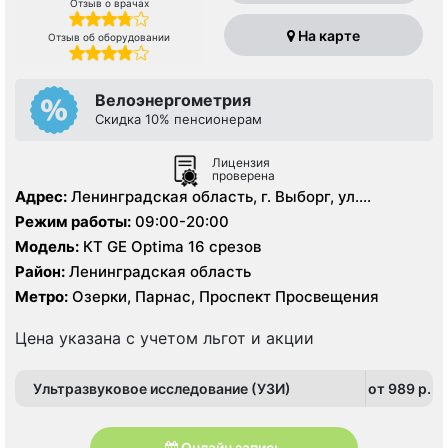
Отзыв о врачах
На карте
Отзыв об оборудовании
Велоэнергометрия
Скидка 10% пенсионерам
Лицензия
проверена
Адрес:
Ленинградская область, г. Выборг, ул.
Ильинская, д.8.
Режим работы:
09:00-20:00
Модель:
КТ GE Optima 16 срезов
Район:
Ленинградская область
Метро:
Озерки, Парнас, Проспект Просвещения
Цена указана с учетом льгот и акции
Ультразвуковое исследование (УЗИ)
от 989 p.
Онлайн запись