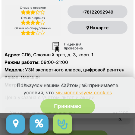
Отзыв о сервисе
+78122092949
Отзыв о врачах
На карте
Отзыв об оборудовании
Лицензия
проверена
Адрес:
СПб, Союзный пр-т, д. 3, корп. 1
Режим работы:
09:00-21:00
Модель:
УЗИ экспертного класса, цифровой рентген
Район:
Невский
Метро:
Новочеркасская, Проспект Большевиков,
Пользуясь нашим сайтом, вы принимаете
Улица Дыбенко
условия, что
мы используем cookies
Цена указана с учетом льгот и акции
Принимаю
Ультразвуковое исследование
от 1100
p.