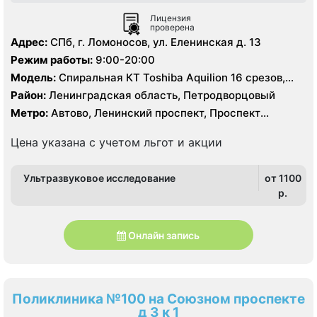
Лицензия
проверена
Адрес:
СПб, г. Ломоносов, ул. Еленинская д. 13
Режим работы:
9:00-20:00
Модель:
Спиральная КТ Toshiba Aquilion 16 срезов,
УЗИ, рентген
Район:
Ленинградская область, Петродворцовый
Метро:
Автово, Ленинский проспект, Проспект
Ветеранов
Цена указана с учетом льгот и акции
Ультразвуковое исследование
от 1100
p.
Онлайн запись
Поликлиника №100 на Союзном проспекте
д 3 к 1