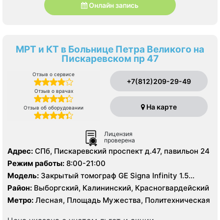
Онлайн запись
МРТ и КТ в Больнице Петра Великого на
Пискаревском пр 47
Отзыв о сервисе
+7(812)209-29-49
Отзыв о врачах
На карте
Отзыв об оборудовании
Лицензия
проверена
Адрес:
СПб, Пискаревский проспект д.47, павильон 24
Режим работы:
8:00-21:00
Модель:
Закрытый томограф GE Signa Infinity 1.5
Тесла, КТ Toshiba Aguilion 64 среза, УЗИ
Район:
Выборгский, Калининский, Красногвардейский
Метро:
Лесная, Площадь Мужества, Политехническая