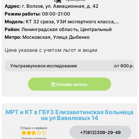
Адрес:
г. Волхов, ул. Авиационная, д. 42
Режим работы:
09:00-21:00
Модель:
КТ 32 среза, УЗИ экспертного класса,
цифровой рентген
Район:
Ленинградская область, Центральный
Метро:
Московская, Улица Дыбенко
Цена указана с учетом льгот и акции
Ультразвуковое исследование
от 600 p.
Онлайн запись
МРТ и КТ в ГБУЗ Елизаветинская больница
на ул Вавиловых 14
Отзыв о сервисе
+7(812)209-29-49
Отзыв о врачах