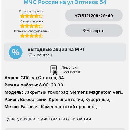
МЧС России на ул Оптиков 54
Отзыв о сервисе
+7(812)209-29-49
Отзыв о врачах
На карте
Отзыв об оборудовании
Выгодные акции на МРТ
КТ и рентген
Лицензия
проверена
Адрес:
СПб, ул.Оптиков, 54
Режим работы:
8:00-20:00
Модель:
Закрытый томограф Siemens Magnetom Verio
1.5 Тесла, КТ Siemens 64 среза
Район:
Выборгский, Кронштадтский, Курортный,
Ленинградская область, Приморский
Метро:
Беговая, Комендантский проспект,
Пионерская, Старая Деревня
Цена указана с учетом льгот и акции