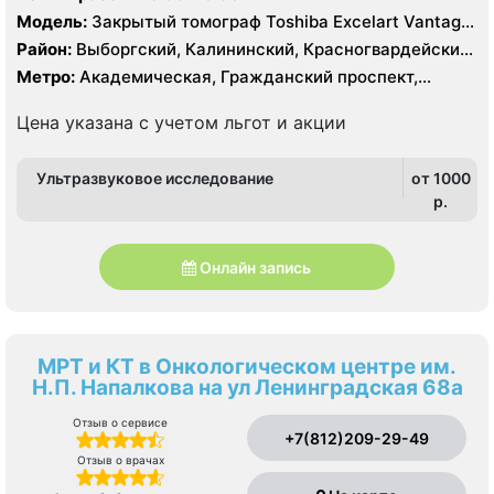
Модель:
Закрытый томограф Toshiba Excelart Vantage
1.5 Тесла, КТ Toshiba Aquilion 32 среза, КТ Toshiba
Район:
Выборгский, Калининский, Красногвардейский,
Prime 160 срезов
Приморский
Метро:
Академическая, Гражданский проспект,
Девяткино, Лесная, Озерки, Парнас, Пионерская,
Площадь Мужества, Политехническая, Проспект
Цена указана с учетом льгот и акции
Просвещения
Ультразвуковое исследование
от 1000
p.
Онлайн запись
МРТ и КТ в Онкологическом центре им.
Н.П. Напалкова на ул Ленинградская 68а
Отзыв о сервисе
+7(812)209-29-49
Отзыв о врачах