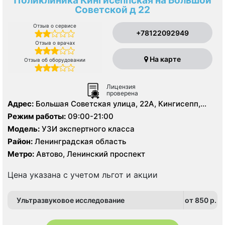
Поликлиника Кингисеппская на Большой
Советской д 22
Отзыв о сервисе
+78122092949
Отзыв о врачах
На карте
Отзыв об оборудовании
Лицензия
проверена
Адрес:
Большая Советская улица, 22А, Кингисепп,
Ленинградская область, Россия, 188480
Режим работы:
09:00-21:00
Модель:
УЗИ экспертного класса
Район:
Ленинградская область
Метро:
Автово, Ленинский проспект
Цена указана с учетом льгот и акции
Ультразвуковое исследование
от 850 p.