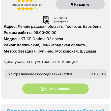
На карте
Отзыв об оборудовании
Лицензия
проверена
Адрес:
Ленинградская область, Тосно: ш. Барыбина,
29
Режим работы:
08:00-20:00
Модель:
КТ GE Optima 32 среза
Район:
Колпинский, Ленинградская область,
Московский, Пушкинский
Метро:
Звёздная, Купчино, Московская, Шушары
Цена указана с учетом льгот и акции
Ультразвуковое исследование (УЗИ)
от 750 p.
Онлайн запись