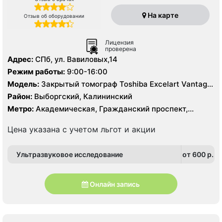
На карте
Отзыв об оборудовании
Лицензия
проверена
Адрес:
СПб, ул. Вавиловых,14
Режим работы:
9:00-16:00
Модель:
Закрытый томограф Toshiba Excelart Vantage
Atlas X 1.5 Тесла, КТ Toshiba Aquillion 64 среза, КТ
Район:
Выборгский, Калининский
Toshiba Aquillion 16 срезов
Метро:
Академическая, Гражданский проспект,
Озерки, Политехническая, Проспект Просвещения
Цена указана с учетом льгот и акции
Ультразвуковое исследование
от 600 p.
Онлайн запись