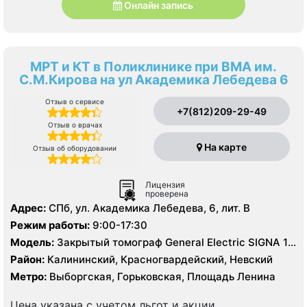
Онлайн запись
МРТ и КТ в Поликлинике при ВМА им.
С.М.Кирова на ул Академика Лебедева 6
Отзыв о сервисе
+7(812)209-29-49
Отзыв о врачах
На карте
Отзыв об оборудовании
Лицензия
проверена
Адрес:
СПб, ул. Академика Лебедева, 6, лит. В
Режим работы:
9:00-17:30
Модель:
Закрытый томограф General Electric SIGNA 1.5
Тесла, КТ General Electric 16 срезов, УЗИ
Район:
Калининский, Красногвардейский, Невский
Метро:
Выборгская, Горьковская, Площадь Ленина
Цена указана с учетом льгот и акции