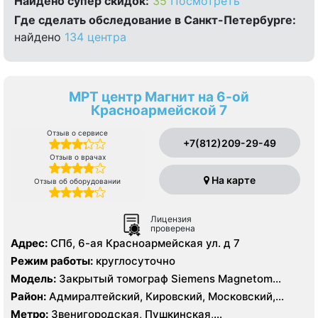
Найдено cупер скидок:
35
Посмотреть
Где сделать обследование в Санкт-Петербурге:
найдено
134 центра
МРТ центр Магнит на 6-ой
Красноармейской 7
Отзыв о сервисе
+7(812)209-29-49
Отзыв о врачах
На карте
Отзыв об оборудовании
Лицензия
проверена
Адрес:
СПб, 6-ая Красноармейская ул. д 7
Режим работы:
круглосуточно
Модель:
Закрытый томограф Siemens Magnetom
Symphony 1.5 Тесла, КТ Siemens Somatom Emotion 16
Район:
Адмиралтейский, Кировский, Московский,
срезов
Центральный
Метро:
Звенигородская, Пушкинская,