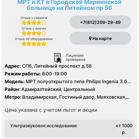
МРТ и КТ в Городской Мариинской
больнице на Литейном пр 56
Отзыв о сервисе
+7(812)209-29-49
Отзыв о врачах
На карте
Отзыв об оборудовании
Лицензия
проверена
Адрес:
СПб, Литейный проспект д.56
Режим работы:
8:00-19:00
Модель:
МРТ полуоткрытого типа Philips Ingenia 3.0
Тесла, МРТ Siemens Avanto 1,5 Тесла, КТ Siemens
Район:
Адмиралтейский, Центральный
Somatom Definition AS64 64 среза, Siemens Somatom
Метро:
Владимирская, Гостиный двор, Маяковская,
Emotion 16 срезов
Площадь Ленина, Чернышевская
Цена указана с учетом льгот и акции
Ультразвуковое исследование
от 1000
p.