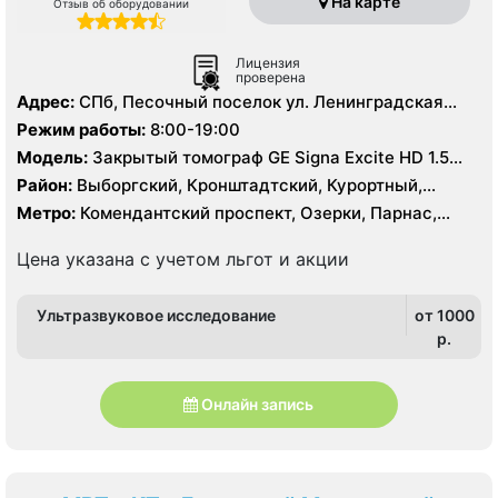
На карте
Отзыв об оборудовании
Лицензия
проверена
Адрес:
СПб, Песочный поселок ул. Ленинградская
д.68а
Режим работы:
8:00-19:00
Модель:
Закрытый томограф GE Signa Excite HD 1.5
Тесла, Siemens Magnetom 1.5 Тесла, КТ Philips
Район:
Выборгский, Кронштадтский, Курортный,
Brilliance 128 срезов
Ленинградская область
Метро:
Комендантский проспект, Озерки, Парнас,
Проспект Просвещения, Старая Деревня
Цена указана с учетом льгот и акции
Ультразвуковое исследование
от 1000
p.
Онлайн запись