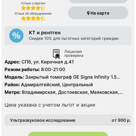
Отзыв о врачах
На карте
Отзыв об оборудовании
КТ и рентген
Скидки 10% для льготных категорий граждан
Лицензия
проверена
Адрес:
СПб, ул. Кирочная д.41
Режим работы:
8:00-21:00
Модель:
Закрытый томограф GE Signa Infinity 1.5
Тесла, КТ Toshiba Aquilion 64 среза
Район:
Адмиралтейский, Центральный
Метро:
Владимирская, Достоевская, Маяковская,
Площадь Восстания, Чернышевская
Цена указана с учетом льгот и акции
Ультразвуковое исследование
от 900 p.