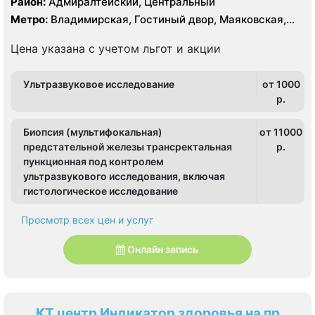
Район:
Адмиралтейский, Центральный
Somatom Definition AS64 64 среза, Siemens Somatom
Метро:
Владимирская, Гостиный двор, Маяковская,
Emotion 16 срезов
Площадь Ленина, Чернышевская
Цена указана с учетом льгот и акции
Ультразвуковое исследование
от 1000
p.
Биопсия (мультифокальная)
от 11000
предстательной железы трансректальная
p.
пункционная под контролем
ультразвукового исследования, включая
гистологическое исследование
Просмотр всех цен и услуг
Онлайн запись
КТ центр Индикатор здоровья на пр