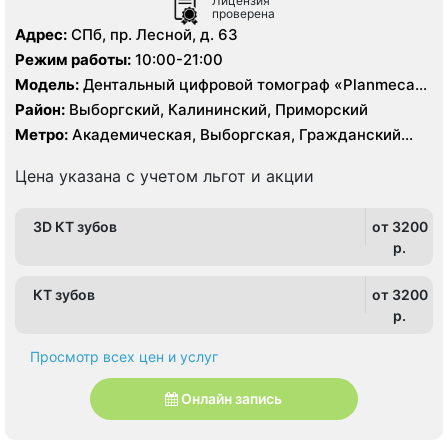
Лицензия
проверена
Адрес:
СПб, пр. Лесной, д. 63
Режим работы:
10:00-21:00
Модель:
Дентальный цифровой томограф «Planmeca»,
Дентальный цифровой 3D томограф «Vatech»
Район:
Выборгский, Калининский, Приморский
Метро:
Академическая, Выборгская, Гражданский
проспект, Лесная, Площадь Мужества,
Политехническая, Чёрная речка
Цена указана с учетом льгот и акции
3D КТ зубов
от 3200
p.
КТ зубов
от 3200
p.
Просмотр всех цен и услуг
Онлайн запись