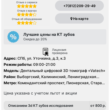
Отзыв о сервисе
+7(812)209-29-49
Отзыв о врачах
На карте
Отзыв об оборудовании
Лучшие цены на КТ зубов
Cкидка до 20%
Лицензия
проверена
Адрес:
СПб, ул. Уточкина, д.3, к.3
Режим работы:
09:00-21:00
Модель:
Дентальный цифровой 3D томограф «Vatech»
Район:
Выборгский, Калининский, Ленинградская
область, Приморский
Метро:
Комендантский проспект, Пионерская, Старая
Деревня, Удельная
Цена указана с учетом льгот и акции
Описанием 3d КТ зубов исследования
от 800 p.