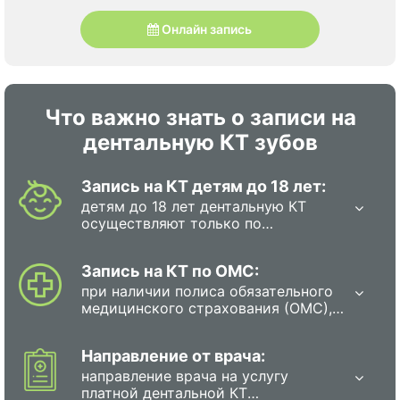
Онлайн запись
Что важно знать о записи на
дентальную КТ зубов
Запись на КТ детям до 18 лет:
детям до 18 лет дентальную КТ
осуществляют только по
направлению врача, поскольку она
сопряжена с лучевой нагрузкой.В
Запись на КТ по ОМС:
мед.центре дети должны находиться
в сопровождении родителя или
при наличии полиса обязательного
полномочного представителя.
медицинского страхования (ОМС),
каждый гражданин в РФ имеет
право на прохождение обследования
Направление от врача:
бесплатно. Для этого необходимо
записаться на диагностику в
направление врача на услугу
государственную поликлинику или
платной дентальной КТ