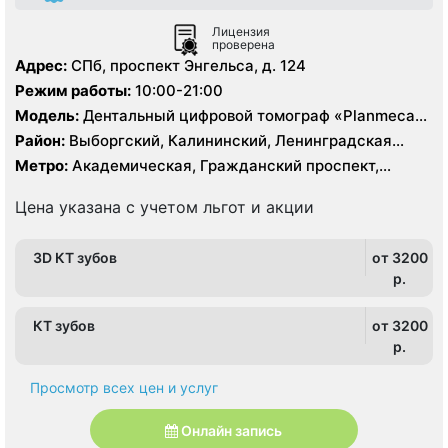
Лицензия
проверена
Адрес:
СПб, проспект Энгельса, д. 124
Режим работы:
10:00-21:00
Модель:
Дентальный цифровой томограф «Planmeca»,
Дентальный цифровой 3D томограф «Vatech»
Район:
Выборгский, Калининский, Ленинградская
область, Приморский
Метро:
Академическая, Гражданский проспект,
Озерки, Парнас, Пионерская, Проспект Просвещения,
Удельная
Цена указана с учетом льгот и акции
3D КТ зубов
от 3200
p.
КТ зубов
от 3200
p.
Просмотр всех цен и услуг
Онлайн запись