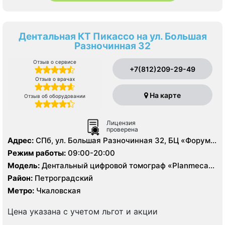
Дентальная КТ Пикассо на ул. Большая
Разночинная 32
Отзыв о сервисе
+7(812)209-29-49
Отзыв о врачах
На карте
Отзыв об оборудовании
Лицензия
проверена
Адрес:
СПб, ул. Большая Разночинная 32, БЦ «Форум»,
эт. 2
Режим работы:
09:00-20:00
Модель:
Дентальный цифровой томограф «Planmeca»,
Дентальный цифровой 3D томограф «Vatech»
Район:
Петроградский
Метро:
Чкаловская
Цена указана с учетом льгот и акции