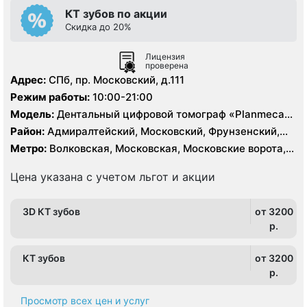
КТ зубов по акции
Cкидка до 20%
Лицензия
проверена
Адрес:
СПб, пр. Московский, д.111
Режим работы:
10:00-21:00
Модель:
Дентальный цифровой томограф «Planmeca»,
Дентальный цифровой 3D томограф «Vatech»
Район:
Адмиралтейский, Московский, Фрунзенский,
Центральный
Метро:
Волковская, Московская, Московские ворота,
Парк Победы, Фрунзенская, Электросила
Цена указана с учетом льгот и акции
3D КТ зубов
от 3200
p.
КТ зубов
от 3200
p.
Просмотр всех цен и услуг