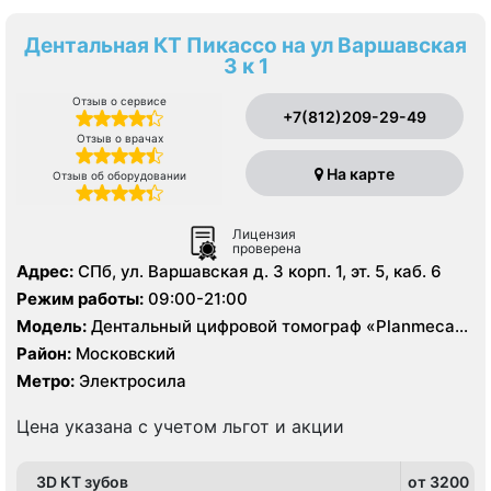
Дентальная КТ Пикассо на ул Варшавская
3 к 1
Отзыв о сервисе
+7(812)209-29-49
Отзыв о врачах
На карте
Отзыв об оборудовании
Лицензия
проверена
Адрес:
СПб, ул. Варшавская д. 3 корп. 1, эт. 5, каб. 6
Режим работы:
09:00-21:00
Модель:
Дентальный цифровой томограф «Planmeca»,
Дентальный цифровой 3D томограф «Vatech»
Район:
Московский
Метро:
Электросила
Цена указана с учетом льгот и акции
3D КТ зубов
от 3200