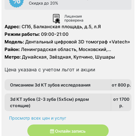
Cкидка до 20%
Лицензия
проверена
Адрес:
СПб, Балканская площадь, д.5, л.Я
Режим работы:
09:00-21:00
Модель:
Дентальный цифровой 3D томограф «Vatech»
Район:
Ленинградская область, Московский,
Фрунзенский
Метро:
Дунайская, Звёздная, Купчино, Шушары
Цена указана с учетом льгот и акции
Описанием 3d КТ зубов исследования
от 800 p.
3d КТ зубов (2-3 зуба (5х5см) рядом
от 1700
стоящие)
p.
Просмотр всех цен и услуг
Онлайн запись