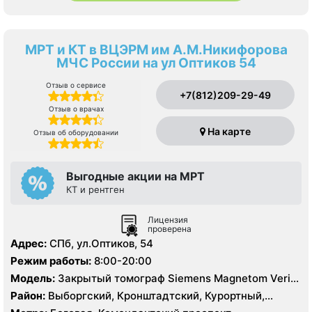
МРТ и КТ в ВЦЭРМ им А.М.Никифорова
МЧС России на ул Оптиков 54
Отзыв о сервисе
+7(812)209-29-49
Отзыв о врачах
На карте
Отзыв об оборудовании
Выгодные акции на МРТ
КТ и рентген
Лицензия
проверена
Адрес:
СПб, ул.Оптиков, 54
Режим работы:
8:00-20:00
Модель:
Закрытый томограф Siemens Magnetom Verio
1.5 Тесла, КТ Siemens 64 среза
Район:
Выборгский, Кронштадтский, Курортный,
Ленинградская область, Приморский