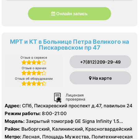
Онлайн запись
МРТ и КТ в Больнице Петра Великого на
Пискаревском пр 47
Отзыв о сервисе
+7(812)209-29-49
Отзыв о врачах
На карте
Отзыв об оборудовании
Лицензия
проверена
Адрес:
СПб, Пискаревский проспект д.47, павильон 24
Режим работы:
8:00-21:00
Модель:
Закрытый томограф GE Signa Infinity 1.5
Тесла, КТ Toshiba Aguilion 64 среза, УЗИ
Район:
Выборгский, Калининский, Красногвардейский
Метро:
Лесная, Площадь Мужества, Политехническая