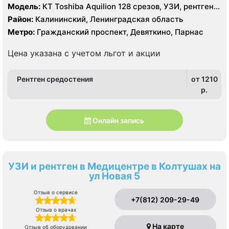
Модель:
КТ Toshiba Aquilion 128 срезов, УЗИ, рентген
цифровой
Район:
Калининский, Ленинградская область
Метро:
Гражданский проспект, Девяткино, Парнас
Цена указана с учетом льгот и акции
Рентген средостения
от 1210
p.
Онлайн запись
УЗИ и рентген в Медицентре в Колтушах на
ул Новая 5
Отзыв о сервисе
+7(812) 209-29-49
Отзыв о врачах
На карте
Отзыв об оборудовании