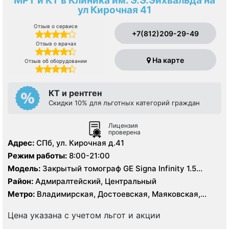
МРТ и КТ в Клиника им. Э.Э.Эйхвальда на
ул Кирочная 41
Отзыв о сервисе
+7(812)209-29-49
Отзыв о врачах
На карте
Отзыв об оборудовании
КТ и рентген
Скидки 10% для льготных категорий граждан
Лицензия
проверена
Адрес:
СПб, ул. Кирочная д.41
Режим работы:
8:00-21:00
Модель:
Закрытый томограф GE Signa Infinity 1.5
Тесла, КТ Toshiba Aquilion 64 среза
Район:
Адмиралтейский, Центральный
Метро:
Владимирская, Достоевская, Маяковская,
Площадь Восстания, Чернышевская
Цена указана с учетом льгот и акции