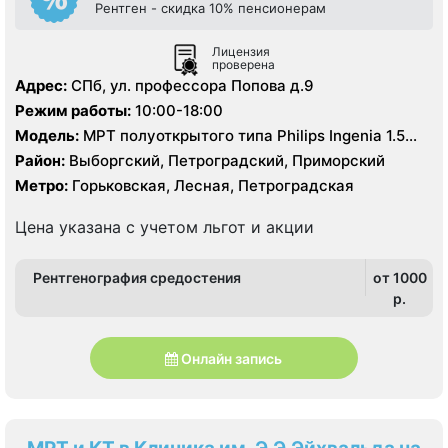
Рентген - скидка 10% пенсионерам
Лицензия
проверена
Адрес:
СПб, ул. профессора Попова д.9
Режим работы:
10:00-18:00
Модель:
МРТ полуоткрытого типа Philips Ingenia 1.5
Тесла, КТ Philips Ingenuity 128 срезов
Район:
Выборгский, Петроградский, Приморский
Метро:
Горьковская, Лесная, Петроградская
Цена указана с учетом льгот и акции
Рентгенография средостения
от 1000
p.
Онлайн запись