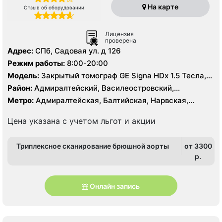
На карте
Отзыв об оборудовании
Лицензия
проверена
Адрес:
СПб, Садовая ул. д 126
Режим работы:
8:00-20:00
Модель:
Закрытый томограф GE Signa HDx 1.5 Тесла,
КТ Aquilion PRIME Toshiba Medical System Corporation
Район:
Адмиралтейский, Василеостровский,
160 срезов
Кировский, Центральный
Метро:
Адмиралтейская, Балтийская, Нарвская,
Садовая, Сенная площадь, Спасская, Театральная
Цена указана с учетом льгот и акции
Триплексное сканирование брюшной аорты
от 3300
p.
Онлайн запись