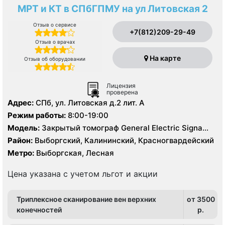
МРТ и КТ в СПбГПМУ на ул Литовская 2
Отзыв о сервисе
+7(812)209-29-49
Отзыв о врачах
На карте
Отзыв об оборудовании
Лицензия
проверена
Адрес:
СПб, ул. Литовская д.2 лит. А
Режим работы:
8:00-19:00
Модель:
Закрытый томограф General Electric Signa
HDx 1.5 Тесла, Philips Ingenia 1.5 Тесла, КТ Philips
Район:
Выборгский, Калининский, Красногвардейский
Ingenuity 128 срезов, УЗИ
Метро:
Выборгская, Лесная
Цена указана с учетом льгот и акции
Триплексное сканирование вен верхних
от 3500
конечностей
p.