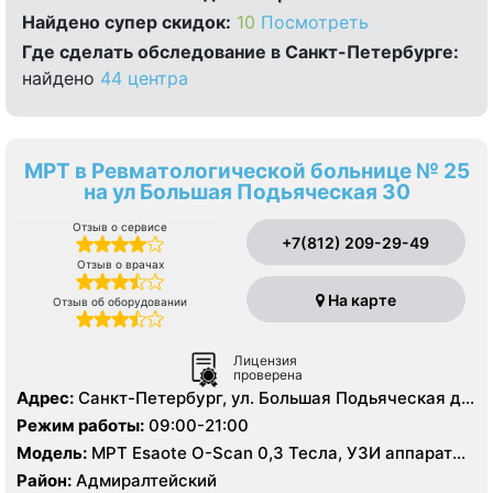
Найдено cупер скидок:
10
Посмотреть
Где сделать обследование в Санкт-Петербурге:
найдено
44 центра
МРТ в Ревматологической больнице № 25
на ул Большая Подьяческая 30
Отзыв о сервисе
+7(812) 209-29-49
Отзыв о врачах
На карте
Отзыв об оборудовании
Лицензия
проверена
Адрес:
Санкт-Петербург, ул. Большая Подьяческая д
30
Режим работы:
09:00-21:00
Модель:
МРТ Esaote O-Scan 0,3 Тесла, УЗИ аппарат
MyLab 70, Рентген
Район:
Адмиралтейский