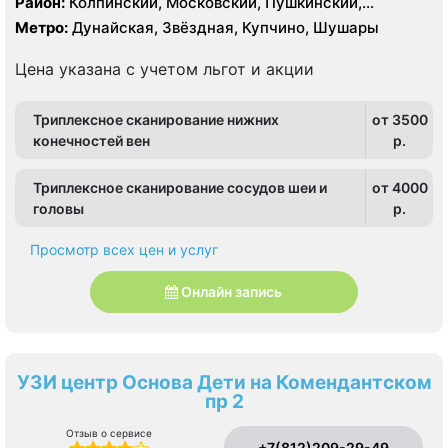
Район:
Колпинский, Московский, Пушкинский,
Фрунзенский
Метро:
Дунайская, Звёздная, Купчино, Шушары
Цена указана с учетом льгот и акции
Триплексное сканирование нижних
от 3500
конечностей вен
p.
Триплексное сканирование сосудов шеи и
от 4000
головы
p.
Просмотр всех цен и услуг
Онлайн запись
УЗИ центр Основа Дети на Комендантском
пр 2
Отзыв о сервисе
+7(812)209-29-49