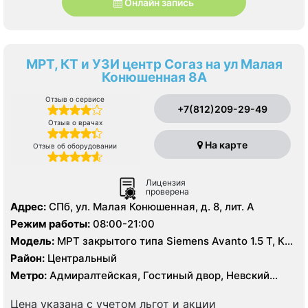
Онлайн запись
МРТ, КТ и УЗИ центр Согаз на ул Малая
Конюшенная 8А
Отзыв о сервисе
+7(812)209-29-49
Отзыв о врачах
На карте
Отзыв об оборудовании
Лицензия
проверена
Адрес:
СПб, ул. Малая Конюшенная, д. 8, лит. А
Режим работы:
08:00-21:00
Модель:
МРТ закрытого типа Siemens Avanto 1.5 Т, КТ
Philips Ingenuity Elite 128 срезов, УЗИ
Район:
Центральный
Метро:
Адмиралтейская, Гостиный двор, Невский
проспект
Цена указана с учетом льгот и акции