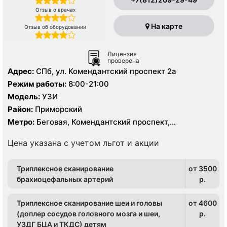
Отзыв о врачах
На карте
Отзыв об оборудовании
Лицензия
проверена
Адрес:
СПб, ул. Комендантский проспект 2а
Режим работы:
8:00-21:00
Модель:
УЗИ
Район:
Приморский
Метро:
Беговая, Комендантский проспект,
Пионерская, Старая Деревня, Чёрная речка
Цена указана с учетом льгот и акции
Триплексное сканирование
от 3500
брахиоцефальных артерий
p.
Триплексное сканирование шеи и головы
от 4600
(доплер сосудов головного мозга и шеи,
p.
УЗДГ БЦА и ТКДС) детям