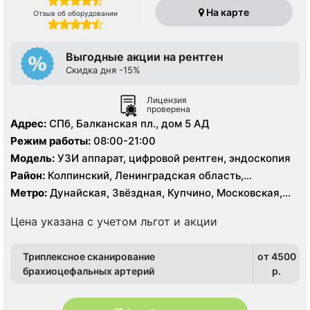
На карте
Отзыв об оборудовании
Выгодные акции на рентген
Скидка дня -15%
Лицензия
проверена
Адрес:
СПб, Балканская пл., дом 5 АД
Режим работы:
08:00-21:00
Модель:
УЗИ аппарат, цифровой рентген, эндоскопия
Район:
Колпинский, Ленинградская область,
Московский, Пушкинский, Фрунзенский
Метро:
Дунайская, Звёздная, Купчино, Московская,
Проспект Славы, Фрунзенская, Шушары
Цена указана с учетом льгот и акции
Триплексное сканирование
от 4500
брахиоцефальных артерий
p.