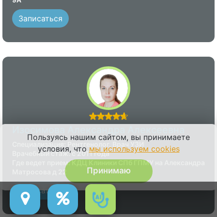
Записаться
Изосимова Александра Алексеевна
Пользуясь нашим сайтом, вы принимаете
Специализация: Рентгенолог, Врач УЗИ
условия, что
мы используем cookies
Врачебный стаж: с 2011 года
Где ведет прием: КДЦ Клиники СПб ГПМУ на Александра
Принимаю
Матросова д 22
Записаться