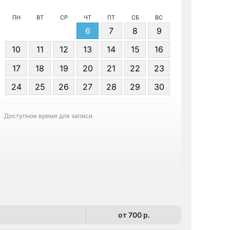
ПН
ВТ
СР
ЧТ
ПТ
СБ
ВС
6
7
8
9
10
11
12
13
14
15
16
17
18
19
20
21
22
23
Я даю 
24
25
26
27
28
29
30
персонал
Доступное время для записи
Записа
от 700 p.