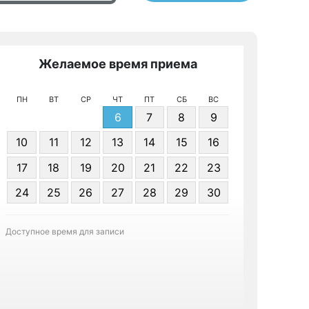
Желаемое время приема
Же
ПН
ВТ
СР
ЧТ
ПТ
СБ
ВС
6
7
8
9
10
11
12
13
14
15
16
17
18
19
20
21
22
23
Я даю 
24
25
26
27
28
29
30
персонал
Доступное время для записи
Записа