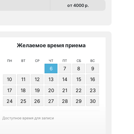
от 4000 p.
Желаемое время приема
Же
ПН
ВТ
СР
ЧТ
ПТ
СБ
ВС
6
7
8
9
10
11
12
13
14
15
16
17
18
19
20
21
22
23
Я даю 
24
25
26
27
28
29
30
персонал
Доступное время для записи
Записа