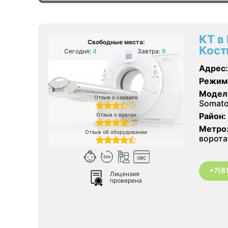
КТ в
Свободные места:
Кост
Сегодня:
4
Завтра:
9
Адрес:
Режим
Модел
Отзыв о сервисе
Somato
Район:
Отзыв о врачах
Метро
Отзыв об оборудовании
ворота
+7(8
Лицензия
проверена