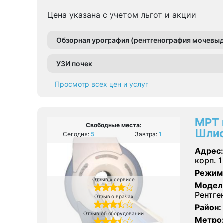
Цена указана с учетом льгот и акции
Обзорная урография (рентгенография мочевыд
УЗИ почек
Просмотр всех цен и услуг
МРТ 
Свободные места:
Шлис
Сегодня:
5
Завтра:
1
Адрес:
корп. 1
Режим
Отзыв о сервисе
Модел
Рентге
Отзыв о врачах
Район:
Отзыв об оборудовании
Метро