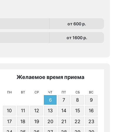
от 600 p.
от 1600 p.
Желаемое время приема
Же
ПН
ВТ
СР
ЧТ
ПТ
СБ
ВС
6
7
8
9
10
11
12
13
14
15
16
17
18
19
20
21
22
23
Я даю 