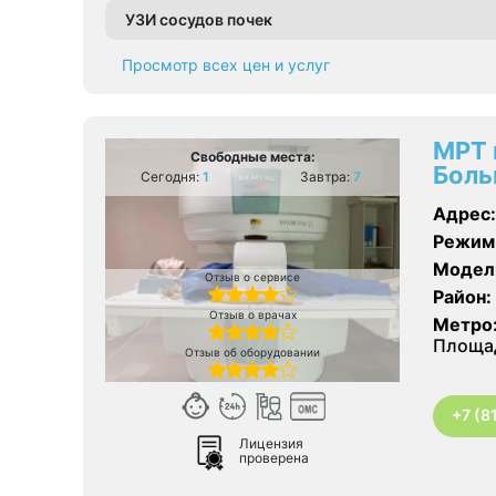
УЗИ сосудов почек
Просмотр всех цен и услуг
МРТ 
Свободные места:
Боль
Сегодня:
1
Завтра:
7
Адрес:
Режим
Модел
Отзыв о сервисе
Район:
Отзыв о врачах
Метро
Площад
Отзыв об оборудовании
+7 (8
Лицензия
проверена