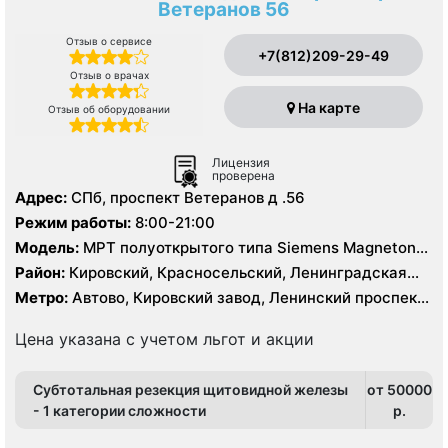
Ветеранов 56
Отзыв о сервисе
+7(812)209-29-49
Отзыв о врачах
На карте
Отзыв об оборудовании
Лицензия
проверена
Адрес:
СПб, проспект Ветеранов д .56
Режим работы:
8:00-21:00
Модель:
МРТ полуоткрытого типа Siemens Magneton
Espree 1.5 Тесла, КТ Siemens Somatom Definition AS 64
Район:
Кировский, Красносельский, Ленинградская
среза
область, Московский, Петродворцовый
Метро:
Автово, Кировский завод, Ленинский проспект,
Московская, Проспект Ветеранов
Цена указана с учетом льгот и акции
Субтотальная резекция щитовидной железы
от 50000
- 1 категории сложности
p.