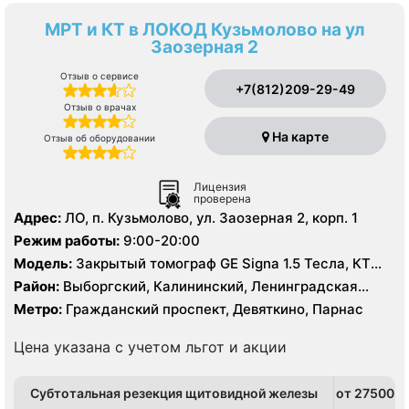
МРТ и КТ в ЛОКОД Кузьмолово на ул
Заозерная 2
Отзыв о сервисе
+7(812)209-29-49
Отзыв о врачах
На карте
Отзыв об оборудовании
Лицензия
проверена
Адрес:
ЛО, п. Кузьмолово, ул. Заозерная 2, корп. 1
Режим работы:
9:00-20:00
Модель:
Закрытый томограф GE Signa 1.5 Тесла, КТ
Siemens Somatom 16 срезов
Район:
Выборгский, Калининский, Ленинградская
область
Метро:
Гражданский проспект, Девяткино, Парнас
Цена указана с учетом льгот и акции
Субтотальная резекция щитовидной железы
от 27500