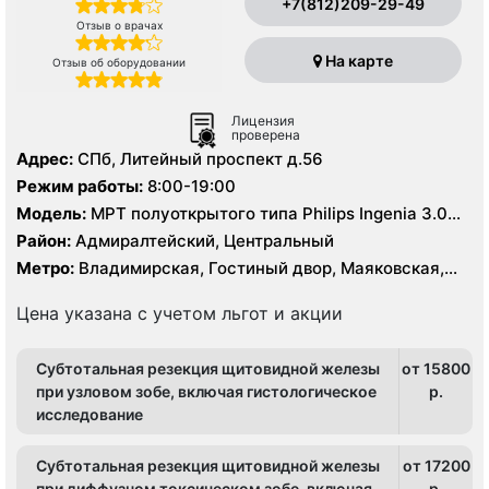
+7(812)209-29-49
Отзыв о врачах
На карте
Отзыв об оборудовании
Лицензия
проверена
Адрес:
СПб, Литейный проспект д.56
Режим работы:
8:00-19:00
Модель:
МРТ полуоткрытого типа Philips Ingenia 3.0
Тесла, МРТ Siemens Avanto 1,5 Тесла, КТ Siemens
Район:
Адмиралтейский, Центральный
Somatom Definition AS64 64 среза, Siemens Somatom
Метро:
Владимирская, Гостиный двор, Маяковская,
Emotion 16 срезов
Площадь Ленина, Чернышевская
Цена указана с учетом льгот и акции
Субтотальная резекция щитовидной железы
от 15800
при узловом зобе, включая гистологическое
p.
исследование
Субтотальная резекция щитовидной железы
от 17200
при диффузном токсическом зобе, включая
p.