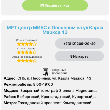
Онлайн запись
МРТ центр МИБС в Песочном на ул Карла
Маркса 43
Отзыв о сервисе
+7(812)209-29-49
Отзыв о врачах
На карте
Отзыв об оборудовании
Лицензия
проверена
Адрес:
СПб, п. Песочный, ул. Карла Маркса, 43
Режим работы:
8:00-19:00
Модель:
Закрытый томограф Siemens Magnetom
Avanto 1.5 Тесла, Siemens Somatom Sensation 16
Район:
Выборгский, Кронштадтский, Курортный,
срезов, УЗИ
Ленинградская область, Приморский
Метро:
Гражданский проспект, Комендантский
проспект, Озерки, Парнас, Проспект Просвещения