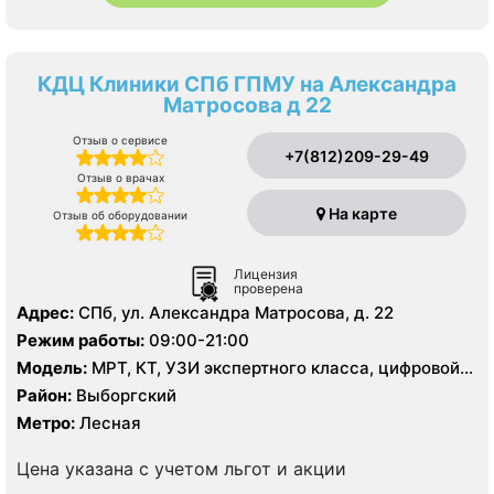
КДЦ Клиники СПб ГПМУ на Александра
Матросова д 22
Отзыв о сервисе
+7(812)209-29-49
Отзыв о врачах
На карте
Отзыв об оборудовании
Лицензия
проверена
Адрес:
СПб, ул. Александра Матросова, д. 22
Режим работы:
09:00-21:00
Модель:
МРТ, КТ, УЗИ экспертного класса, цифровой
рентген
Район:
Выборгский
Метро:
Лесная
Цена указана с учетом льгот и акции