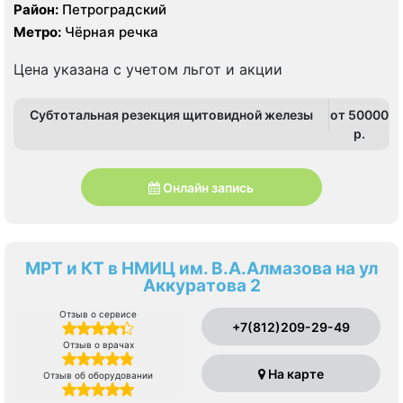
Magnetom Area 1.5T, КТ 128 срезов, УЗИ экспертного
Район:
Петроградский
класса, цифровой рентген
Метро:
Чёрная речка
Цена указана с учетом льгот и акции
Субтотальная резекция щитовидной железы
от 50000
p.
Онлайн запись
МРТ и КТ в НМИЦ им. В.А.Алмазова на ул
Аккуратова 2
Отзыв о сервисе
+7(812)209-29-49
Отзыв о врачах
На карте
Отзыв об оборудовании