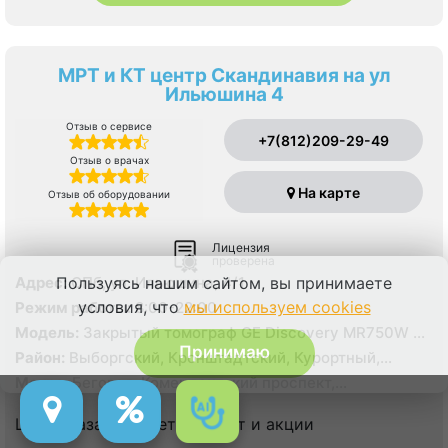
МРТ и КТ центр Скандинавия на ул
Ильюшина 4
Отзыв о сервисе
+7(812)209-29-49
Отзыв о врачах
На карте
Отзыв об оборудовании
Лицензия
проверена
Адрес:
СПб, ул. Ильюшина, 4/1
Пользуясь нашим сайтом, вы принимаете
условия, что
мы используем cookies
Режим работы:
8:00-22:00
Модель:
Закрытый томограф GЕ Discovery MR750W 3
Тесла, КТ GЕ Healthcare Optima CT660 128 срезов
Принимаю
Район:
Выборгский, Кронштадтский, Курортный,
Ленинградская область, Приморский
Метро:
Беговая, Комендантский проспект,
Пионерская, Старая Деревня
Цена указана с учетом льгот и акции