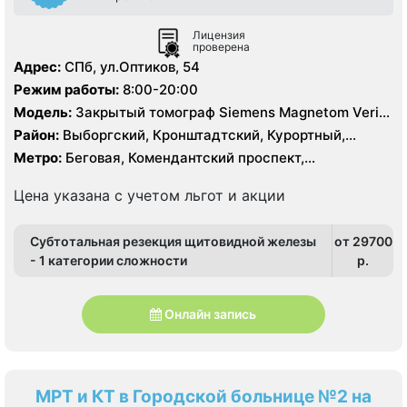
Лицензия
проверена
Адрес:
СПб, ул.Оптиков, 54
Режим работы:
8:00-20:00
Модель:
Закрытый томограф Siemens Magnetom Verio
1.5 Тесла, КТ Siemens 64 среза
Район:
Выборгский, Кронштадтский, Курортный,
Ленинградская область, Приморский
Метро:
Беговая, Комендантский проспект,
Пионерская, Старая Деревня
Цена указана с учетом льгот и акции
Субтотальная резекция щитовидной железы
от 29700
- 1 категории сложности
p.
Онлайн запись
МРТ и КТ в Городской больнице №2 на