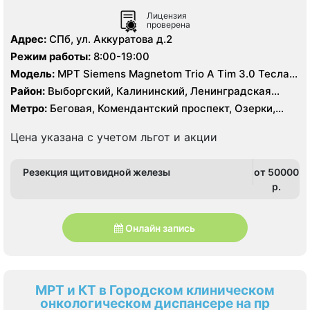
Лицензия
проверена
Адрес:
СПб, ул. Аккуратова д.2
Режим работы:
8:00-19:00
Модель:
МРТ Siemens Magnetom Trio A Tim 3.0 Тесла,
МРТ полуоткрытого типа Siemens Espree 1.5 Тесла, КТ
Район:
Выборгский, Калининский, Ленинградская
Siemens Somatom Definition 128 срезов
область, Приморский
Метро:
Беговая, Комендантский проспект, Озерки,
Пионерская, Старая Деревня, Удельная
Цена указана с учетом льгот и акции
Резекция щитовидной железы
от 50000
p.
Онлайн запись
МРТ и КТ в Городском клиническом
онкологическом диспансере на пр