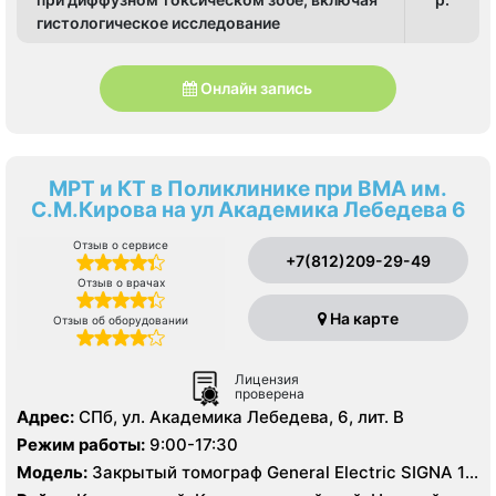
гистологическое исследование
Онлайн запись
МРТ и КТ в Поликлинике при ВМА им.
С.М.Кирова на ул Академика Лебедева 6
Отзыв о сервисе
+7(812)209-29-49
Отзыв о врачах
На карте
Отзыв об оборудовании
Лицензия
проверена
Адрес:
СПб, ул. Академика Лебедева, 6, лит. В
Режим работы:
9:00-17:30
Модель:
Закрытый томограф General Electric SIGNA 1.5
Тесла, КТ General Electric 16 срезов, УЗИ