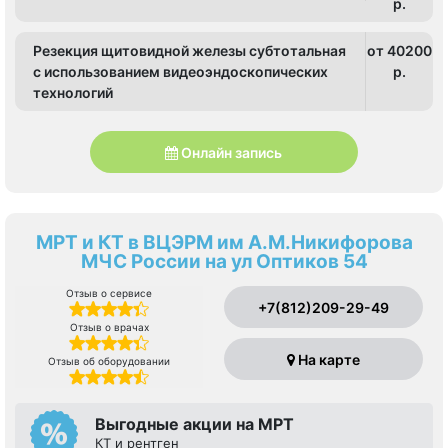
p.
Резекция щитовидной железы субтотальная
от 40200
с использованием видеоэндоскопических
p.
технологий
Онлайн запись
МРТ и КТ в ВЦЭРМ им А.М.Никифорова
МЧС России на ул Оптиков 54
Отзыв о сервисе
+7(812)209-29-49
Отзыв о врачах
На карте
Отзыв об оборудовании
Выгодные акции на МРТ
КТ и рентген