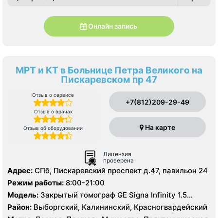
Онлайн запись
МРТ и КТ в Больнице Петра Великого на
Пискаревском пр 47
Отзыв о сервисе
+7(812)209-29-49
Отзыв о врачах
На карте
Отзыв об оборудовании
Лицензия
проверена
Адрес:
СПб, Пискаревский проспект д.47, павильон 24
Режим работы:
8:00-21:00
Модель:
Закрытый томограф GE Signa Infinity 1.5
Тесла, КТ Toshiba Aguilion 64 среза, УЗИ
Район:
Выборгский, Калининский, Красногвардейский