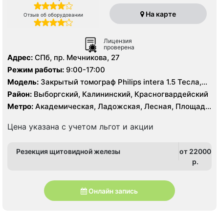
На карте
Отзыв об оборудовании
Лицензия
проверена
Адрес:
СПб, пр. Мечникова, 27
Режим работы:
9:00-17:00
Модель:
Закрытый томограф Philips intera 1.5 Тесла,
КТ Siemens Somatom Emotion 16 срезов
Район:
Выборгский, Калининский, Красногвардейский
Метро:
Академическая, Ладожская, Лесная, Площадь
Ленина, Площадь Мужества
Цена указана с учетом льгот и акции
Резекция щитовидной железы
от 22000
p.
Онлайн запись