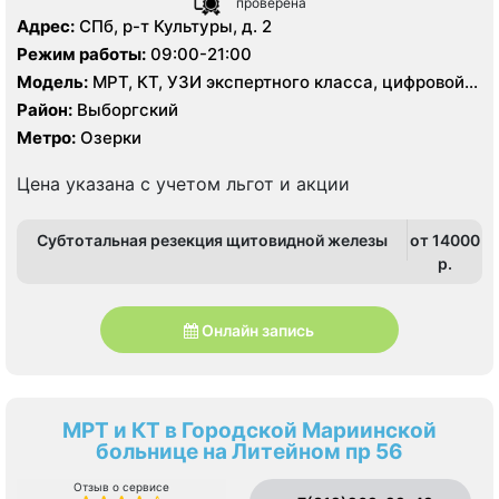
проверена
Адрес:
СПб, р-т Культуры, д. 2
Режим работы:
09:00-21:00
Модель:
МРТ, КТ, УЗИ экспертного класса, цифровой
рентген
Район:
Выборгский
Метро:
Озерки
Цена указана с учетом льгот и акции
Субтотальная резекция щитовидной железы
от 14000
p.
Онлайн запись
МРТ и КТ в Городской Мариинской
больнице на Литейном пр 56
Отзыв о сервисе