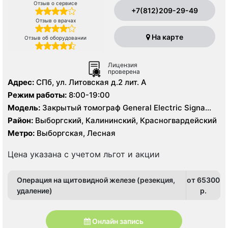
Отзыв о сервисе
+7(812)209-29-49
Отзыв о врачах
На карте
Отзыв об оборудовании
Лицензия
проверена
Адрес:
СПб, ул. Литовская д.2 лит. А
Режим работы:
8:00-19:00
Модель:
Закрытый томограф General Electric Signa
HDx 1.5 Тесла, Philips Ingenia 1.5 Тесла, КТ Philips
Район:
Выборгский, Калининский, Красногвардейский
Ingenuity 128 срезов, УЗИ
Метро:
Выборгская, Лесная
Цена указана с учетом льгот и акции
Операция на щитовидной железе (резекция,
от 65300
удаление)
p.
Онлайн запись