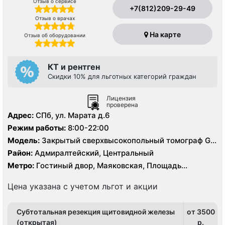
Отзыв о сервисе
+7(812)209-29-49
Отзыв о врачах
На карте
Отзыв об оборудовании
КТ и рентген
Скидки 10% для льготных категорий граждан
Лицензия
проверена
Адрес:
СПб, ул. Марата д.6
Режим работы:
8:00-22:00
Модель:
Закрытый сверхвысокопольный томограф GE
Signa HDxt 3.0 Тесла, КТ Philips Ingenuity 128 срезов,
Район:
Адмиралтейский, Центральный
УЗИ
Метро:
Гостиный двор, Маяковская, Площадь
Восстания
Цена указана с учетом льгот и акции
Субтотальная резекция щитовидной железы
от 3500
(открытая)
p.