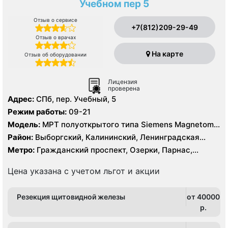
Учебном пер 5
Отзыв о сервисе
+7(812)209-29-49
Отзыв о врачах
На карте
Отзыв об оборудовании
Лицензия
проверена
Адрес:
СПб, пер. Учебный, 5
Режим работы:
09-21
Модель:
МРТ полуоткрытого типа Siemens Magnetom
Espree 1.5 Тесла, КТ Siemens SOMATOM Definition 16
Район:
Выборгский, Калининский, Ленинградская
срезов, КТ Siemens SOMATOM Definition AS 64 среза
область, Приморский
Метро:
Гражданский проспект, Озерки, Парнас,
Проспект Просвещения
Цена указана с учетом льгот и акции
Резекция щитовидной железы
от 40000
p.