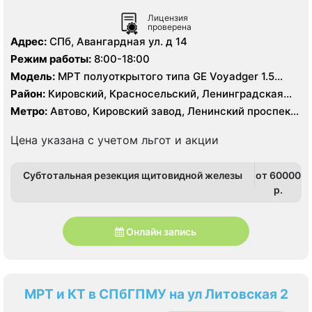
Лицензия
проверена
Адрес:
СПб, Авангардная ул. д 14
Режим работы:
8:00-18:00
Модель:
МРТ полуоткрытого типа GЕ Voyadger 1.5
Тесла, КТ Siemens Somatom Difinition AS 64 - 64 среза,
Район:
Кировский, Красносельский, Ленинградская
УЗИ
область, Петродворцовый
Метро:
Автово, Кировский завод, Ленинский проспект,
Московская, Проспект Ветеранов
Цена указана с учетом льгот и акции
Субтотальная резекция щитовидной железы
от 60000
p.
Онлайн запись
МРТ и КТ в СПбГПМУ на ул Литовская 2