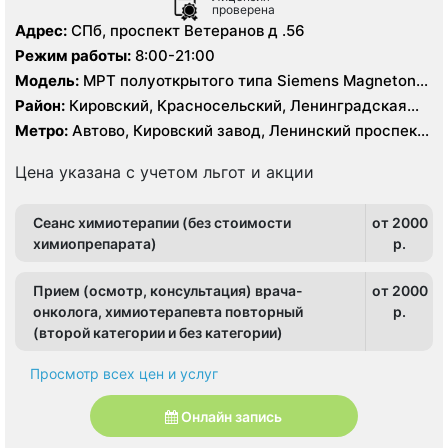
проверена
Адрес:
СПб, проспект Ветеранов д .56
Режим работы:
8:00-21:00
Модель:
МРТ полуоткрытого типа Siemens Magneton
Espree 1.5 Тесла, КТ Siemens Somatom Definition AS 64
Район:
Кировский, Красносельский, Ленинградская
среза
область, Московский, Петродворцовый
Метро:
Автово, Кировский завод, Ленинский проспект,
Московская, Проспект Ветеранов
Цена указана с учетом льгот и акции
Сеанс химиотерапии (без стоимости
от 2000
химиопрепарата)
p.
Прием (осмотр, консультация) врача-
от 2000
онколога, химиотерапевта повторный
p.
(второй категории и без категории)
Просмотр всех цен и услуг
Онлайн запись