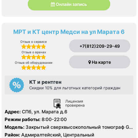
Онлайн запись
МРТ и КТ центр Медси на ул Марата 6
Отзыв о сервисе
+7(812)209-29-49
Отзыв о врачах
На карте
Отзыв об оборудовании
КТ и рентген
Скидки 10% для льготных категорий граждан
Лицензия
проверена
Адрес:
СПб, ул. Марата д.6
Режим работы:
8:00-22:00
Модель:
Закрытый сверхвысокопольный томограф GE
Signa HDxt 3.0 Тесла, КТ Philips Ingenuity 128 срезов,
Район:
Адмиралтейский, Центральный