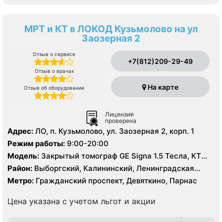
МРТ и КТ в ЛОКОД Кузьмолово на ул
Заозерная 2
Отзыв о сервисе
+7(812)209-29-49
Отзыв о врачах
На карте
Отзыв об оборудовании
Лицензия
проверена
Адрес:
ЛО, п. Кузьмолово, ул. Заозерная 2, корп. 1
Режим работы:
9:00-20:00
Модель:
Закрытый томограф GE Signa 1.5 Тесла, КТ
Siemens Somatom 16 срезов
Район:
Выборгский, Калининский, Ленинградская
область
Метро:
Гражданский проспект, Девяткино, Парнас
Цена указана с учетом льгот и акции