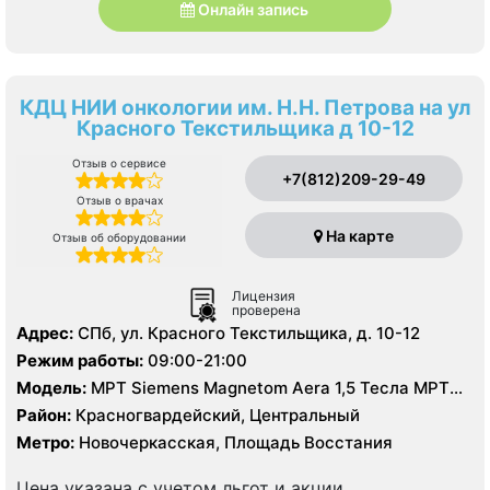
Онлайн запись
КДЦ НИИ онкологии им. Н.Н. Петрова на ул
Красного Текстильщика д 10-12
Отзыв о сервисе
+7(812)209-29-49
Отзыв о врачах
На карте
Отзыв об оборудовании
Лицензия
проверена
Адрес:
СПб, ул. Красного Текстильщика, д. 10-12
Режим работы:
09:00-21:00
Модель:
МРТ Siemens Magnetom Aera 1,5 Тесла МРТ
GE Signa Excite HD 1,5 Тесла, МСКТ Philips Brilliance (64
Район:
Красногвардейский, Центральный
среза) МСКТ Philips Ingenuity (128 срезов), УЗИ
Метро:
Новочеркасская, Площадь Восстания
экспертного класса, цифровой рентген
Цена указана с учетом льгот и акции