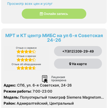
Просмотр всех цен и услуг
Онлайн запись
МРТ и КТ центр МИБС на ул 6-я Советская
24-26
Отзыв о сервисе
+7(812)209-29-49
Отзыв о врачах
На карте
Отзыв об оборудовании
Лицензия
проверена
Адрес:
СПб, ул. 6-я Советская, 24-26
Режим работы:
7:00-23:00
Модель:
Полуоткрытый томограф Siemens Magnetom
Vida 3T, Закрытый томограф Siemens Magnetom
Район:
Адмиралтейский, Центральный
Essenza 1.5 Тесла, КТ Siemens Sensation 16 срезов