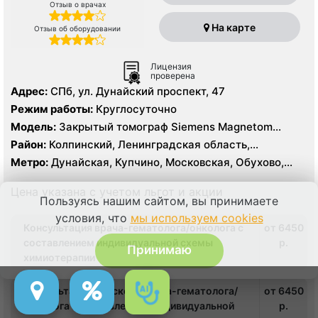
Отзыв о врачах
На карте
Отзыв об оборудовании
Лицензия
проверена
Адрес:
СПб, ул. Дунайский проспект, 47
Режим работы:
Круглосуточно
Модель:
Закрытый томограф Siemens Magnetom
Essenza 1.5 Тесла, КТ Siemens Somatom Emotion 16
Район:
Колпинский, Ленинградская область,
срезов
Московский, Невский, Пушкинский, Фрунзенский
Метро:
Дунайская, Купчино, Московская, Обухово,
Проспект Славы, Рыбацкое, Шушары
Цена указана с учетом льгот и акции
Пользуясь нашим сайтом, вы принимаете
условия, что
мы используем cookies
Консультация врача-гематолога/онколога с
от 6450
составлением индивидуальной схемы
p.
Принимаю
химиотерапии
Консультация детского врача-гематолога/
от 6450
онколога с составлением индивидуальной
p.