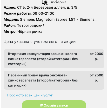
проверена
Адрес:
СПБ, 2-я Березовая аллея, д. 3/5
Режим работы:
09:00-21:00
Модель:
Siemens Magnetom Espree 1.5T и Siemens
Magnetom Area 1.5T, КТ 128 срезов, УЗИ экспертного
Район:
Петроградский
класса, цифровой рентген
Метро:
Чёрная речка
Цена указана с учетом льгот и акции
Вторичная консультация врача онколога-
от 2000
химиотерапевта (второй категории и без
p.
категории)
Первичный прием врача онколога-
от 2500
химиотерапевта (второй категории и без
p.
категории)
Просмотр всех цен и услуг
Онлайн запись