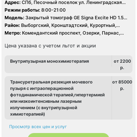
Адрес:
СПб, Песочный поселок ул. Ленинградская
д.68
Режим работы:
8:00-21:00
Модель:
Закрытый томограф GE Signa Excite HD 1.5
Тесла, Siemens Magnetom 1.5 Тесла, КТ Philips
Район:
Выборгский, Кронштадтский, Курортный,
Brilliance 64 среза
Ленинградская область
Метро:
Комендантский проспект, Озерки, Парнас,
Проспект Просвещения, Старая Деревня
Цена указана с учетом льгот и акции
Внутрипузырная монохимиотерапия
от 2200
p.
Трансуретральная резекция мочевого
от 85000
пузыря с интраоперационной
p.
фотодинамической терапией,гипертермией
или низкоинтенсивным лазерным
излучением (с внутрипузырной
химиотерапией)
Просмотр всех цен и услуг