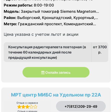
Режим работы:
8:00-19:00
Модель:
Закрытый томограф Siemens Magnetom
Avanto 1.5 Тесла, Siemens Somatom Sensation 16
Район:
Выборгский, Кронштадтский, Курортный,
срезов, УЗИ
Ленинградская область, Приморский
Метро:
Гражданский проспект, Комендантский
проспект, Озерки, Парнас, Проспект Просвещения
Цена указана с учетом льгот и акции
Консультация радиотерапевта повторная (в
от 3700
течение 60 календарных дней после
p.
предыдущей консультации)
Онлайн запись
МРТ центр МИБС на Удельном пр 22А
Отзыв о сервисе
+7(812)209-29-49
Отзыв о врачах