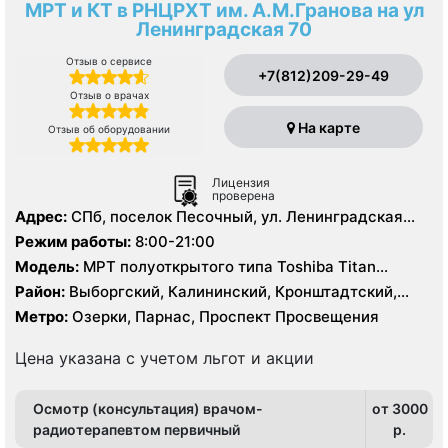
МРТ и КТ в РНЦРХТ им. А.М.Гранова на ул
Ленинградская 70
Отзыв о сервисе
+7(812)209-29-49
Отзыв о врачах
На карте
Отзыв об оборудовании
Лицензия
проверена
Адрес:
СПб, поселок Песочный, ул. Ленинградская
д.70
Режим работы:
8:00-21:00
Модель:
МРТ полуоткрытого типа Toshiba Titan
Vantage 3.0 Тесла, МРТ Toshiba Titan Vantage 1.5
Район:
Выборгский, Калининский, Кронштадтский,
Тесла, КТ Toshiba Somatom Zoom 64 среза, КТ Toshiba
Курортный, Ленинградская область
Метро:
Озерки, Парнас, Проспект Просвещения
Aquilon 320 срезов, ПЭТ-КТ Siemens Biograph mCT 128
Цена указана с учетом льгот и акции
Осмотр (консультация) врачом-
от 3000
радиотерапевтом первичный
p.