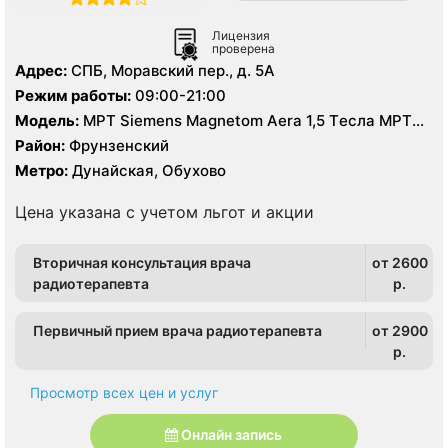
Лицензия
проверена
Адрес:
СПБ, Моравский пер., д. 5А
Режим работы:
09:00-21:00
Модель:
МРТ Siemens Magnetom Aera 1,5 Tесла МРТ
GE Signa Excite HD 1,5 Tесла, МСКТ Philips Brilliance
Район:
Фрунзенский
64-среза МСКТ Philips Ingenuity 128-срезов, УЗИ
Метро:
Дунайская, Обухово
экспертного класса, цифровой рентген
Цена указана с учетом льгот и акции
Вторичная консультация врача
от 2600
радиотерапевта
p.
Первичный прием врача радиотерапевта
от 2900
p.
Просмотр всех цен и услуг
Онлайн запись