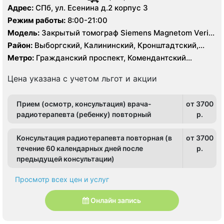
Адрес:
СПб, ул. Есенина д.2 корпус 3
Режим работы:
8:00-21:00
Модель:
Закрытый томограф Siemens Magnetom Verio
3 Тесла, КТ Siemens Biograph 64 реза
Район:
Выборгский, Калининский, Кронштадтский,
Курортный, Ленинградская область
Метро:
Гражданский проспект, Комендантский
проспект, Озерки, Парнас, Площадь Мужества,
Политехническая, Проспект Просвещения, Удельная
Цена указана с учетом льгот и акции
Прием (осмотр, консультация) врача-
от 3700
радиотерапевта (ребенку) повторный
p.
Консультация радиотерапевта повторная (в
от 3700
течение 60 календарных дней после
p.
предыдущей консультации)
Просмотр всех цен и услуг
Онлайн запись