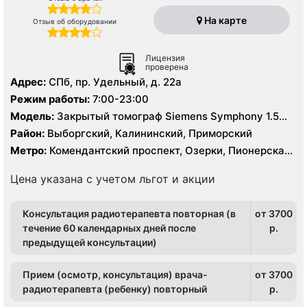
На карте
Отзыв об оборудовании
Лицензия
проверена
Адрес:
СПб, пр. Удельный, д. 22а
Режим работы:
7:00-23:00
Модель:
Закрытый томограф Siemens Symphony 1.5
Тесла
Район:
Выборгский, Калининский, Приморский
Метро:
Комендантский проспект, Озерки, Пионерская,
Площадь Мужества, Удельная
Цена указана с учетом льгот и акции
Консультация радиотерапевта повторная (в
от 3700
течение 60 календарных дней после
p.
предыдущей консультации)
Прием (осмотр, консультация) врача-
от 3700
радиотерапевта (ребенку) повторный
p.