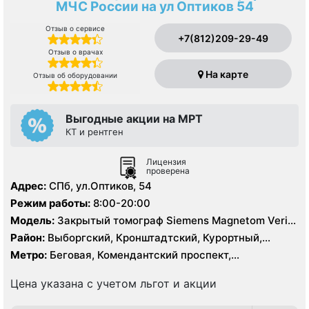
МЧС России на ул Оптиков 54
Отзыв о сервисе
+7(812)209-29-49
Отзыв о врачах
На карте
Отзыв об оборудовании
Выгодные акции на МРТ
КТ и рентген
Лицензия
проверена
Адрес:
СПб, ул.Оптиков, 54
Режим работы:
8:00-20:00
Модель:
Закрытый томограф Siemens Magnetom Verio
1.5 Тесла, КТ Siemens 64 среза
Район:
Выборгский, Кронштадтский, Курортный,
Ленинградская область, Приморский
Метро:
Беговая, Комендантский проспект,
Пионерская, Старая Деревня
Цена указана с учетом льгот и акции