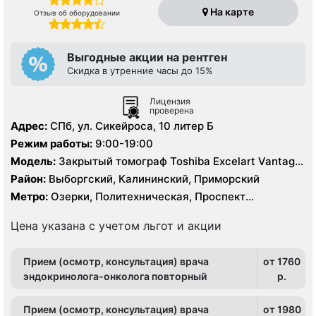
На карте
Отзыв об оборудовании
Выгодные акции на рентген
Скидка в утренние часы до 15%
Лицензия
проверена
Адрес:
СПб, ул. Сикейроса, 10 литер Б
Режим работы:
9:00-19:00
Модель:
Закрытый томограф Toshiba Excelart Vantage
Atlas 1.5 Тесла, КТ Philips 64 среза, УЗИ
Район:
Выборгский, Калининский, Приморский
Метро:
Озерки, Политехническая, Проспект
Просвещения
Цена указана с учетом льгот и акции
Прием (осмотр, консультация) врача
от 1760
эндокринолога-онколога повторный
p.
Прием (осмотр, консультация) врача
от 1980