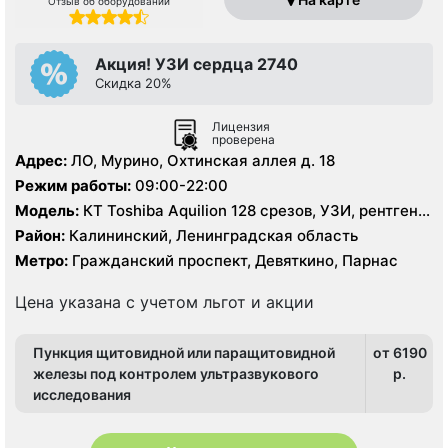
Отзыв об оборудовании
Акция! УЗИ сердца 2740
Скидка 20%
Лицензия
проверена
Адрес:
ЛО, Мурино, Охтинская аллея д. 18
Режим работы:
09:00-22:00
Модель:
КТ Toshiba Aquilion 128 срезов, УЗИ, рентген
цифровой
Район:
Калининский, Ленинградская область
Метро:
Гражданский проспект, Девяткино, Парнас
Цена указана с учетом льгот и акции
Пункция щитовидной или паращитовидной
от 6190
железы под контролем ультразвукового
p.
исследования