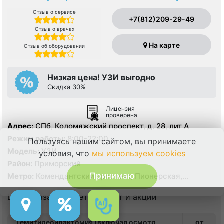
Отзыв о сервисе
+7(812)209-29-49
Отзыв о врачах
На карте
Отзыв об оборудовании
Низкая цена! УЗИ выгодно
Скидка 30%
Лицензия
проверена
Адрес:
СПб, Коломяжский проспект, д. 28, лит А
Режим работы:
8:00-22:00
Пользуясь нашим сайтом, вы принимаете
Модель:
УЗИ
условия, что
мы используем cookies
Район:
Приморский
Принимаю
Метро:
Комендантский проспект, Пионерская,
Удельная
Цена указана с учетом льгот и акции
Гемитиреоидэктомия (включая осмотр
от