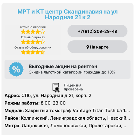
МРТ и КТ центр Скандинавия на ул
Народная 21 к 2
Отзыв о сервисе
+7(812)209-29-49
Отзыв о врачах
На карте
Отзыв об оборудовании
Выгодные акции на рентген
Скидка льготной категории граждан до 10%
Лицензия
проверена
Адрес:
СПб, ул. Народная д 21, корп. 2
Режим работы:
8:00-23:00
Модель:
Закрытый томограф Vantage Titan Toshiba 1.5
Тесла, КТ Toshiba Aquilion Prime 160 срезов
Район:
Колпинский, Ленинградская область, Невский,
Фрунзенский
Метро:
Ладожская, Ломоносовская, Пролетарская,
Рыбацкое, Улица Дыбенко