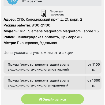
КТ и рентген
Лицензия
проверена
Адрес:
СПб, Коломяжский пр-т, д. 21, корп. 2
Режим работы:
8:00-21:00
Модель:
МРТ Siemens Magnetom Magnetom Espree 1.5
Тесла, КТ Philips Ingenuity Elite 128 срезов
Район:
Ленинградская область, Приморский
Метро:
Пионерская, Удельная
Цена указана с учетом льгот и акции
Прием (осмотр, консультация) врача
от 1100
эндокринолога-онколога повторный
p.
Прием (осмотр, консультация) врача
от 1300
эндокринолога-онколога первичный
p.
Онлайн запись