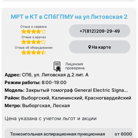
МРТ и КТ в СПбГПМУ на ул Литовская 2
Отзыв о сервисе
+7(812)209-29-49
Отзыв о врачах
На карте
Отзыв об оборудовании
Лицензия
проверена
Адрес:
СПб, ул. Литовская д.2 лит. А
Режим работы:
8:00-19:00
Модель:
Закрытый томограф General Electric Signa
HDx 1.5 Тесла, Philips Ingenia 1.5 Тесла, КТ Philips
Район:
Выборгский, Калининский, Красногвардейский
Ingenuity 128 срезов, УЗИ
Метро:
Выборгская, Лесная
Цена указана с учетом льгот и акции
Тонкоигольная аспирационная пункционная
от 6000