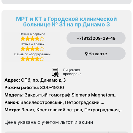
МРТ и КТ в Городской клинической
больнице № 31 на пр Динамо 3
Отзыв о сервисе
+7(812)209-29-49
Отзыв о врачах
На карте
Отзыв об оборудовании
Лицензия
проверена
Адрес:
СПб, пр. Динамо д 3
Режим работы:
8:00-19:00
Модель:
Закрытый томограф Siemens Magnetom
Essenza 1.5 Тесла, КТ Aquilion 64 фирмы Toshiba 64
Район:
Василеостровский, Петроградский,
среза
Приморский
Метро:
Зенит, Крестовский остров, Петроградская,
Спортивная, Старая Деревня, Чёрная речка,
Чкаловская
Цена указана с учетом льгот и акции