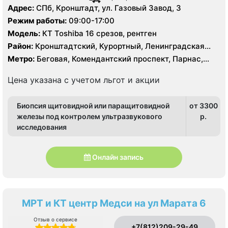
Адрес:
СПб, Кронштадт, ул. Газовый Завод, 3
Режим работы:
09:00-17:00
Модель:
КТ Toshiba 16 срезов, рентген
Район:
Кронштадтский, Курортный, Ленинградская
область, Приморский
Метро:
Беговая, Комендантский проспект, Парнас,
Старая Деревня, Чёрная речка
Цена указана с учетом льгот и акции
Биопсия щитовидной или паращитовидной
от 3300
железы под контролем ультразвукового
p.
исследования
Онлайн запись
МРТ и КТ центр Медси на ул Марата 6
Отзыв о сервисе
+7(812)209-29-49