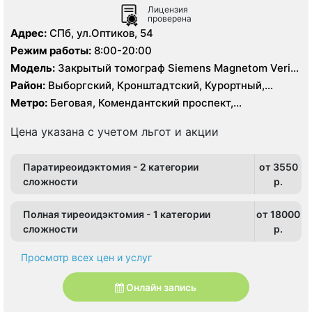
Лицензия
проверена
Адрес:
СПб, ул.Оптиков, 54
Режим работы:
8:00-20:00
Модель:
Закрытый томограф Siemens Magnetom Verio
1.5 Тесла, КТ Siemens 64 среза
Район:
Выборгский, Кронштадтский, Курортный,
Ленинградская область, Приморский
Метро:
Беговая, Комендантский проспект,
Пионерская, Старая Деревня
Цена указана с учетом льгот и акции
Паратиреоидэктомия - 2 категории
от 3550
сложности
p.
Полная тиреоидэктомия - 1 категории
от 18000
сложности
p.
Просмотр всех цен и услуг
Онлайн запись