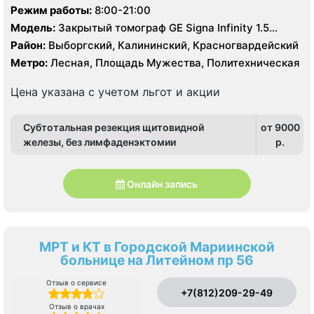
Режим работы:
8:00-21:00
Модель:
Закрытый томограф GE Signa Infinity 1.5
Тесла, КТ Toshiba Aguilion 64 среза, УЗИ
Район:
Выборгский, Калининский, Красногвардейский
Метро:
Лесная, Площадь Мужества, Политехническая
Цена указана с учетом льгот и акции
Субтотальная резекция щитовидной
от 9000
железы, без лимфаденэктомии
p.
Онлайн запись
МРТ и КТ в Городской Мариинской
больнице на Литейном пр 56
Отзыв о сервисе
+7(812)209-29-49
Отзыв о врачах