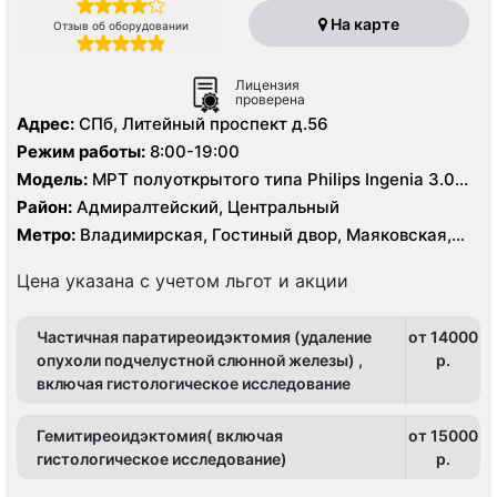
На карте
Отзыв об оборудовании
Лицензия
проверена
Адрес:
СПб, Литейный проспект д.56
Режим работы:
8:00-19:00
Модель:
МРТ полуоткрытого типа Philips Ingenia 3.0
Тесла, МРТ Siemens Avanto 1,5 Тесла, КТ Siemens
Район:
Адмиралтейский, Центральный
Somatom Definition AS64 64 среза, Siemens Somatom
Метро:
Владимирская, Гостиный двор, Маяковская,
Emotion 16 срезов
Площадь Ленина, Чернышевская
Цена указана с учетом льгот и акции
Частичная паратиреоидэктомия (удаление
от 14000
опухоли подчелустной слюнной железы) ,
p.
включая гистологическое исследование
Гемитиреоидэктомия( включая
от 15000
гистологическое исследование)
p.