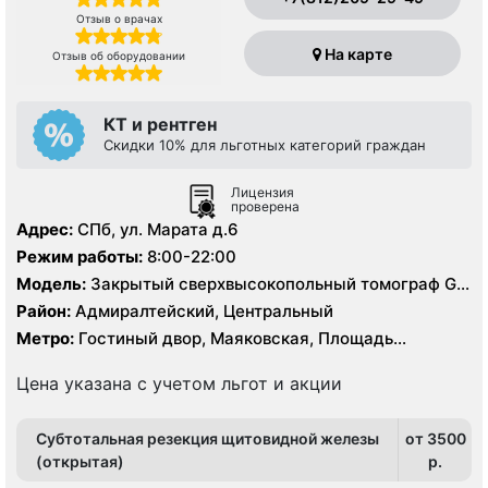
Отзыв о врачах
На карте
Отзыв об оборудовании
КТ и рентген
Скидки 10% для льготных категорий граждан
Лицензия
проверена
Адрес:
СПб, ул. Марата д.6
Режим работы:
8:00-22:00
Модель:
Закрытый сверхвысокопольный томограф GE
Signa HDxt 3.0 Тесла, КТ Philips Ingenuity 128 срезов,
Район:
Адмиралтейский, Центральный
УЗИ
Метро:
Гостиный двор, Маяковская, Площадь
Восстания
Цена указана с учетом льгот и акции
Субтотальная резекция щитовидной железы
от 3500
(открытая)
p.